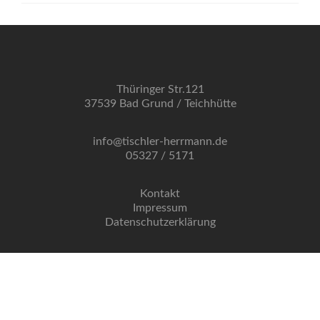
Thüringer Str.121
37539 Bad Grund / Teichhütte
info@tischler-herrmann.de
05327 / 5171
Kontakt
Impressum
Datenschutzerklärung